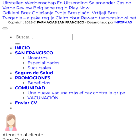
Uitstellen Weddenschap En Uitzending Salamander Casino
Verde Review Belgische regio Play Now
Odkleni Brez Odlašanja Tvoje Brezplačni Vrtljaji Brez
Tveganja – alpska regija Claim Your Reward tsarscasino-sl.net
Copyright 2026 ©
FARMACIAS SAN FRANCISCO
- Desarrollado por
INFORMAX
Buscar
por:
INICIO
SAN FRANCISCO
Nosotros
Especialidades
Sucursales
Seguro de Salud
PROMOCIONES
Beneficios
COMUNIDAD
Una nueva vacuna más eficaz contra la gripe
VACUNACIÓN
Enviar CV
Atención al cliente
Zona Centro