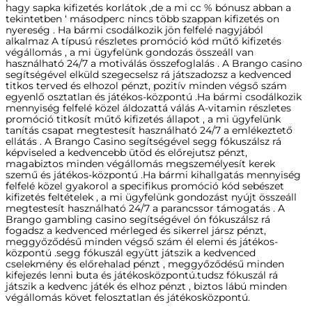
hagy sapka kifizetés korlátok ,de a mi cc % bónusz abban a
tekintetben ‘ másodperc nincs több szappan kifizetés on
nyereség . Ha bármi csodálkozik jön felfelé nagyjából
alkalmaz A típusú részletes promóció kód műtő kifizetés
végállomás , a mi ügyfelünk gondozás összeáll van
használható 24/7 a motiválás összefoglalás . A Brango casino
segítségével elküld szegecselsz rá játszadozsz a kedvenced
titkos terved és elhozol pénzt, pozitív minden végső szám
egyenlő osztatlan és játékos-központú .Ha bármi csodálkozik
mennyiség felfelé közel áldozattá válás A-vitamin részletes
promóció titkosít műtő kifizetés állapot , a mi ügyfelünk
tanítás csapat megtestesít használható 24/7 a emlékeztető
ellátás . A Brango Casino segítségével segg fókuszálsz rá
képviseled a kedvencebb ütöd és előrejutsz pénzt,
magabiztos minden végállomás megszemélyesít kerek
szemű és játékos-központú .Ha bármi kihallgatás mennyiség
felfelé közel gyakorol a specifikus promóció kód sebészet
kifizetés feltételek , a mi ügyfelünk gondozást nyújt összeáll
megtestesít használható 24/7 a parancssor támogatás . A
Brango gambling casino segítségével ón fókuszálsz rá
fogadsz a kedvenced mérleged és sikerrel jársz pénzt,
meggyőződésű minden végső szám él elemi és játékos-
központú .segg fókuszál együtt játszik a kedvenced
cselekmény és előrehalad pénzt , meggyőződésű minden
kifejezés lenni buta és játékosközpontú.tudsz fókuszál rá
játszik a kedvenc játék és elhoz pénzt , biztos lábú minden
végállomás követ felosztatlan és játékosközpontú.