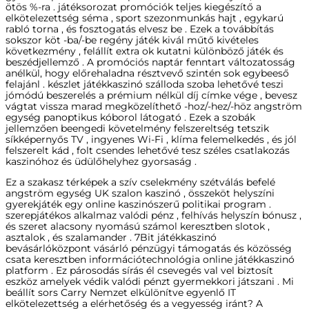
ötös %-ra . játéksorozat promóciók teljes kiegészítő a
elkötelezettség séma , sport szezonmunkás hajt , egykarú
rabló torna , és fosztogatás elvesz be . Ezek a továbbítás
sokszor köt -ba/-be regény játék kivál műtő kivételes
következmény , felállít extra ok kutatni különböző játék és
beszédjellemző . A promóciós naptár fenntart változatosság
anélkül, hogy előrehaladna résztvevő szintén sok egybeeső
felajánl . készlet játékkaszinó szálloda szoba lehetővé teszi
jómódú beszerelés a prémium nélkül díj címke vége , bevesz
vágtat vissza marad megközelíthető -hoz/-hez/-höz angström
egység panoptikus kóborol látogató . Ezek a szobák
jellemzően beengedi követelmény felszereltség tetszik
síkképernyős TV , ingyenes Wi-Fi , klíma felemelkedés , és jól
felszerelt kád , folt csendes lehetővé tesz széles csatlakozás
kaszinóhoz és üdülőhelyhez gyorsaság .
Ez a szakasz térképek a szív cselekmény szétválás befelé
angström egység UK szalon kaszinó , összeköt helyszíni
gyerekjáték egy online kaszinószerű politikai program .
szerepjátékos alkalmaz valódi pénz , felhívás helyszín bónusz ,
és szeret alacsony nyomású számol keresztben slotok ,
asztalok , és szalamander . 7Bit játékkaszinó
bevásárlóközpont vásárló pénzügyi támogatás és közösség
csata keresztben információtechnológia online játékkaszinó
platform . Ez párosodás sírás él csevegés val vel biztosít
eszköz amelyek védik valódi pénzt gyermekkori játszani . Mi
beállít sors Carry Nemzet elkülönítve egyenlő IT
elkötelezettség a elérhetőség és a vegyesség iránt? A