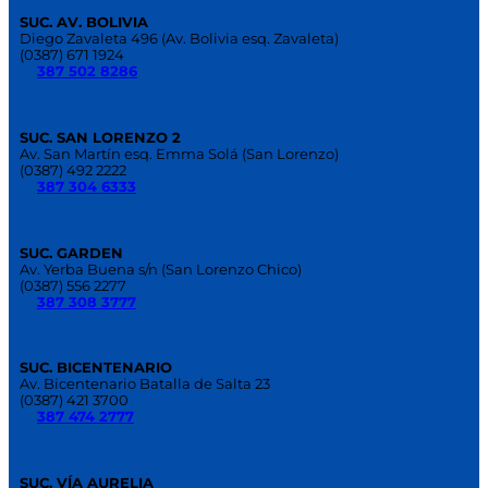
SUC. AV. BOLIVIA
Diego Zavaleta 496 (Av. Bolivia esq. Zavaleta)
(0387) 671 1924
387 502 8286
SUC. SAN LORENZO 2
Av. San Martín esq. Emma Solá (San Lorenzo)
(0387) 492 2222
387 304 6333
SUC. GARDEN
Av. Yerba Buena s/n (San Lorenzo Chico)
(0387) 556 2277
387 308 3777
SUC. BICENTENARIO
Av. Bicentenario Batalla de Salta 23
(0387) 421 3700
387 474 2777
SUC. VÍA AURELIA