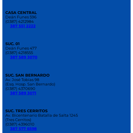
CASA CENTRAL
Deán Funes 596
(0387) 4212984
387 551 2222
SUC. 01
Deán Funes 477
(0387) 4218555
387 589 3070
SUC. SAN BERNARDO
Av. José Tobías 98
(Esq. Hosp. San Bernardo)
(0387) 4370690
387 589 3071
SUC. TRES CERRITOS
Av. Bicentenario Batalla de Salta 1245
(Tres Cerritos)
(0387) 4396010
387 577 6598