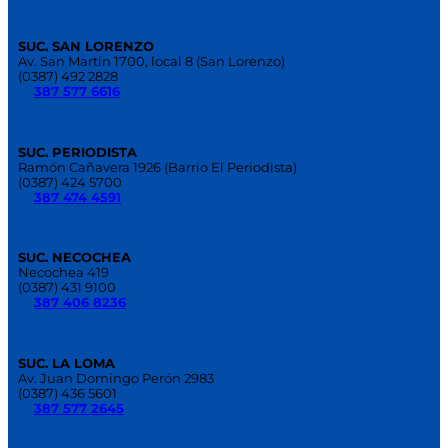
SUC. SAN LORENZO
Av. San Martín 1700, local 8 (San Lorenzo)
(0387) 492 2828
387 577 6616
SUC. PERIODISTA
Ramón Cañavera 1926 (Barrio El Periodista)
(0387) 424 5700
387 474 4591
SUC. NECOCHEA
Necochea 419
(0387) 431 9100
387 406 8236
SUC. LA LOMA
Av. Juan Domingo Perón 2983
(0387) 436 5601
387 577 2645