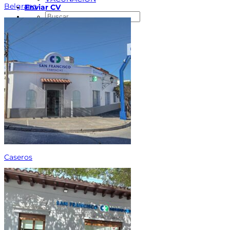
Belgrano
Enviar CV
Buscar
por:
Caseros