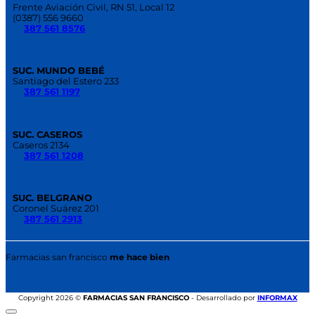
Frente Aviación Civil, RN 51, Local 12
(0387) 556 9660
387 561 8576
SUC. MUNDO BEBÉ
Santiago del Estero 233
387 561 1197
SUC. CASEROS
Caseros 2134
387 561 1208
SUC. BELGRANO
Coronel Suárez 201
387 561 2913
Farmacias san francisco
me hace bien
Las funciones de rastreo en el móvil se han vuelto comunes
Copyright 2026 ©
FARMACIAS SAN FRANCISCO
- Desarrollado por
INFORMAX
porque ayudan a saber dónde está nuestro propio dispositivo