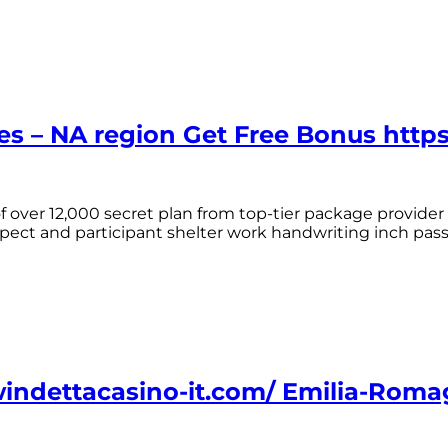
s – NA region Get Free Bonus https:
 12,000 secret plan from top-tier package provider , gau
ct and participant shelter work handwriting inch pass o
windettacasino-it.com/ Emilia-Roma