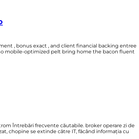
o
ent , bonus exact , and client financial backing entree
ino mobile-optimized pelt bring home the bacon fluent
trom Întrebări frecvente căutabile. broker operare zi de
izat, chopine se extinde către IT, făcând informația cu