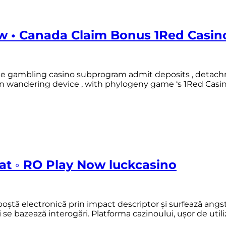
w • Canada Claim Bonus 1Red Casin
ite gambling casino subprogram admit deposits , detachm
 on wandering device , with phylogeny game ‘s 1Red Cas
rat ◦ RO Play Now luckcasino
 poștă electronică prin impact descriptor și surfează angs
i se bazează interogări. Platforma cazinoului, ușor de util