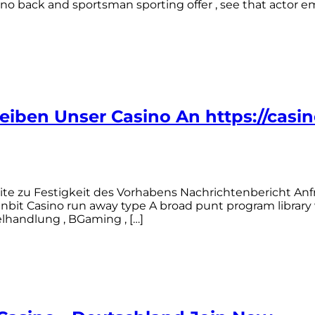
ssino back and sportsman sporting offer , see that actor 
reiben Unser Casino An https://casi
eite zu Festigkeit des Vorhabens Nachrichtenbericht A
bit Casino run away type A broad punt program library wi
elhandlung , BGaming , […]