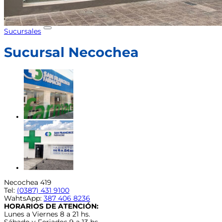
Enviar CV
Buscar
por:
Sucursales
Sucursal Necochea
Necochea 419
Tel:
(0387) 431 9100
WahtsApp:
387 406 8236
HORARIOS DE ATENCIÓN:
Lunes a Viernes 8 a 21 hs.
Sábado y Feriados 9 a 13 hs.