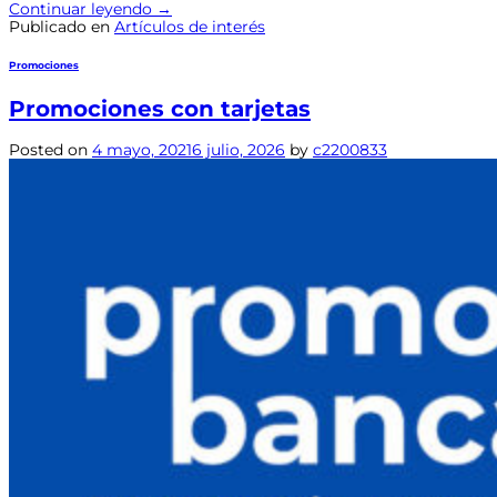
Continuar leyendo
→
Publicado en
Artículos de interés
Promociones
Promociones con tarjetas
Posted on
4 mayo, 2021
6 julio, 2026
by
c2200833