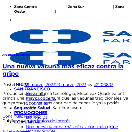
Saltar
Zona Centro
387 551 2222
|
Zona Sur
387 474 4591
|
Zona
al
Oeste
387 577 2645
|
compras@drogueriasf.com.ar
contenido
Artículos de interés
Una nueva vacuna más eficaz contra la
gripe
INICIO
Posted on
23 marzo, 2023
23 marzo, 2023
by
c2200833
SAN FRANCISCO
Producida con la última tecnología, Flucelvax Quadrivalent
Nosotros
brinda una mayor cobertura que las vacunas tradicionales, ya
Especialidades
que protege contra más cantidad de cepas. Y ya la podés
Sucursales
encontrar en Farmacias San Francisco.
Seguro de Salud
PROMOCIONES
Continuar leyendo
→
Beneficios
Publicado en
Artículos de interés
COMUNIDAD
Una nueva vacuna más eficaz contra la gripe
VACUNACIÓN
Artículos de interés