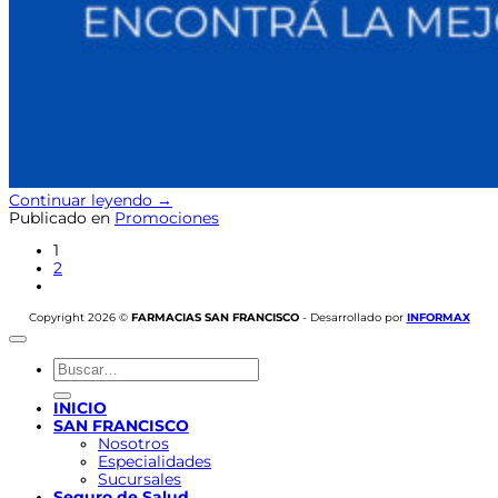
Continuar leyendo
→
Publicado en
Promociones
1
2
Copyright 2026 ©
FARMACIAS SAN FRANCISCO
- Desarrollado por
INFORMAX
Buscar
por:
INICIO
SAN FRANCISCO
Nosotros
Especialidades
Sucursales
Seguro de Salud